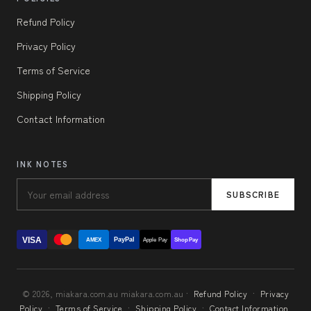
Refund Policy
Privacy Policy
Terms of Service
Shipping Policy
Contact Information
INK NOTES
SUBSCRIBE
VISA
PayPal
AMEX
Apple Pay
Shop Pay
© 2026, miakara.com.au miakara.com.au ·
Refund Policy
·
Privacy
Policy
·
Terms of Service
·
Shipping Policy
·
Contact Information