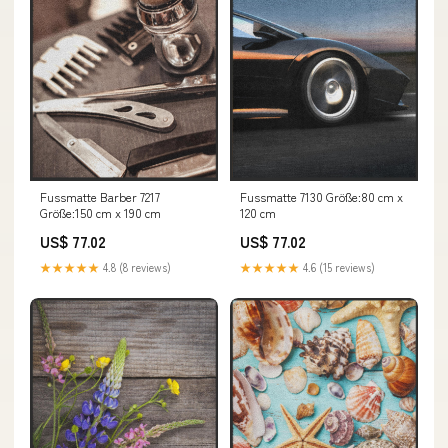
Fussmatte Barber 7217
Fussmatte 7130 Größe:80 cm x
Größe:150 cm x 190 cm
120 cm
US$ 77.02
US$ 77.02
★★★★★
4.8 (8 reviews)
★★★★★
4.6 (15 reviews)