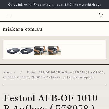
Quiet ink edit · Free shipping over $80 · New washi drops
miakara.com.au
Home
/
/
Festool AFB-OF 1010 R Auflage ( 578058 ) für OF 900,
OF 1000, OF 1010, OF 1010 R P - loss2 - 1/2 L-Boxx Einlage für
Festool AFB-OF 1010
R Auflage ( 578058 )