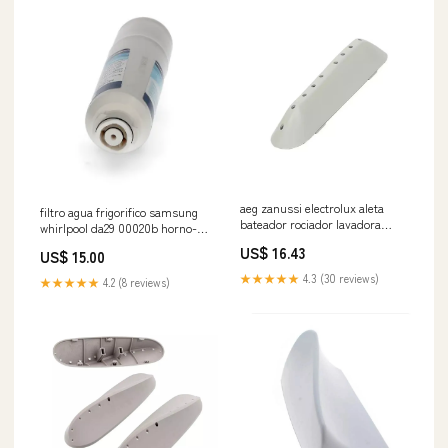
aeg zanussi electrolux aleta
filtro agua frigorifico samsung
bateador rociador lavadora
whirlpool da29 00020b horno-
140000928014 pastillas
edesa recambios
US$ 16.43
US$ 15.00
★★★★★
4.3 (30 reviews)
★★★★★
4.2 (8 reviews)