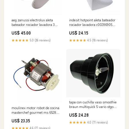
aeg zanussi electrolux aleta
indesit hotpoint aleta bateador
bateador rociador lavadora 3
rociador lavadora c00286905
unidades 4055370904
cepillo-m0006602
US$ 45.00
US$ 24.15
juice&clean
★★★★★
5.0 (26 reviews)
★★★★★
4.5 (18 reviews)
tapa con cuchilla vaso smoothie
braun multiquick 5 vario stgo
moulinex motor robot de cocina
as00000206 asa ergonómica
masterchef gourmet ms 652812
US$ 24.28
eletta
US$ 23.35
★★★★★
4.0 (11 reviews)
★★★★★
4.6 (27 reviews)