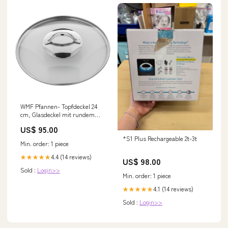
WMF Pfannen- Topfdeckel 24
cm, Glasdeckel mit rundem
Metallgriff, Deckel für Töpfe &
US$ 95.00
Pfannen, hitzeb tsTopseller
*S1 Plus Rechargeable 2t-3t
Min. order: 1 piece
4.4 (14 reviews)
★★★★★
US$ 98.00
Sold :
Login>>
Min. order: 1 piece
4.1 (14 reviews)
★★★★★
Sold :
Login>>