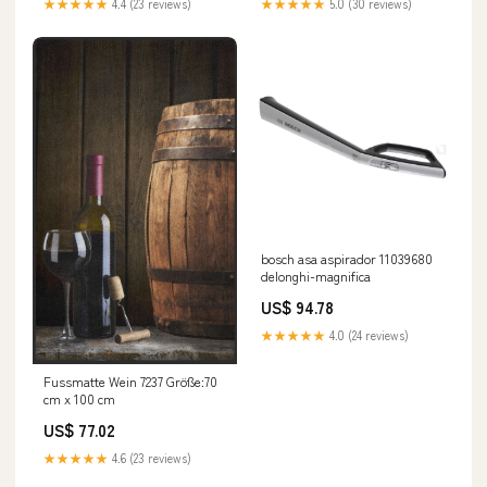
★★★★★
4.4 (23 reviews)
★★★★★
5.0 (30 reviews)
bosch asa aspirador 11039680
delonghi-magnifica
US$ 94.78
★★★★★
4.0 (24 reviews)
Fussmatte Wein 7237 Größe:70
cm x 100 cm
US$ 77.02
★★★★★
4.6 (23 reviews)