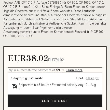
Festool AFB-OF 1010 R Auflage ( 578058 ) für OF 900, OF 1000, OF 1010,
OF 1010 R P - loss2 - 1/2 L-Boxx Einlage fürBeim Frsen im Kantenbereich
liegt die Oberfrse nur zur Hlfte auf dem Werkstck. Diese Laufsohle
ermglicht eine sichere und stabile Auflage der Oberfrse. Stabile Auflage im
Kantenbereich. Strken und Nutzen Sicher: Hohe Stabilitt beim Arbeiten im
Kantenbereich durch extrabreite Auflageflche Sauber: Kann fr die perfekte
Absaugung mit dem Spanfnger kombiniert werden
Anwendungsschwerpunkte Frsen im Kantenbereich Passend fr fr OF 900,
OF 1000, OF 1010, OF
EUR38.02
EUR74.02
Pay in 4 interest-free payments of
$9.51
Learn more
Shipping Estimate
USA
Change
Ships within 48 hours · Estimated delivery
Aug 10
-
Aug
15
ADD TO CART