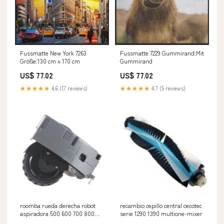
Fussmatte New York 7263
Fussmatte 7229 Gummirand:Mit
Größe:130 cm x 170 cm
Gummirand
US$ 77.02
US$ 77.02
★★★★★
4.6 (17 reviews)
★★★★★
4.7 (5 reviews)
roomba rueda derecha robot
recambio cepillo central cecotec
aspiradora 500 600 700 800
serie 1290 1390 multione-mixer
900 carestyle