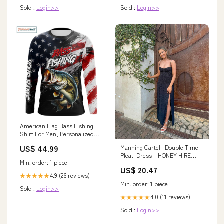
Sold :
Login>>
Sold :
Login>>
American Flag Bass Fishing
Shirt For Men, Personalized
Largemouth Bass Fishing
US$ 44.99
Manning Cartell 'Double Time
Apparel NHT1022 group-a12
Pleat' Dress – HONEY HIRE
Min. order: 1 piece
BOUTIQUE
US$ 20.47
4.9 (26 reviews)
★★★★★
Min. order: 1 piece
Sold :
Login>>
4.0 (11 reviews)
★★★★★
Sold :
Login>>