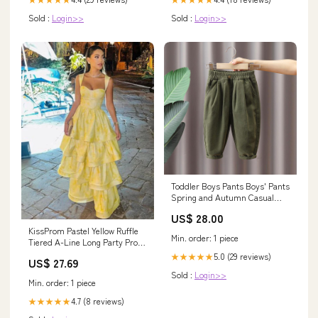
Sold :
Login>>
Sold :
Login>>
Toddler Boys Pants Boys' Pants
Spring and Autumn Casual
Size:130
US$ 28.00
KissProm Pastel Yellow Ruffle
Min. order: 1 piece
Tiered A-Line Long Party Prom
Dress, Yellow / 6
5.0 (29 reviews)
★★★★★
US$ 27.69
Sold :
Login>>
Min. order: 1 piece
4.7 (8 reviews)
★★★★★