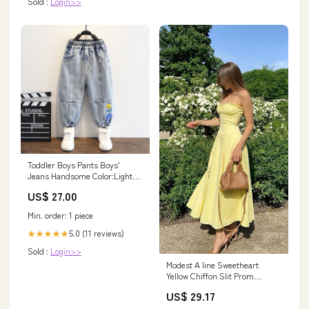
Sold :
Login>>
Toddler Boys Pants Boys'
Jeans Handsome Color:Light
Blue
US$ 27.00
Min. order: 1 piece
5.0 (11 reviews)
★★★★★
Sold :
Login>>
Modest A line Sweetheart
Yellow Chiffon Slit Prom
Dresses Birthday Out –
US$ 29.17
PreppyDress