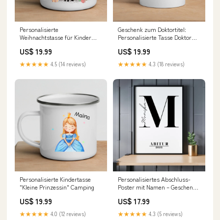
Personalisierte
Geschenk zum Doktortitel:
Weihnachtstasse für Kinder
Personalisierte Tasse Doktor
"Rentier" Available
2025 Available Product:Ceramic
US$ 19.99
US$ 19.99
Product:Enamel mug
cup
★★★★★
4.5 (14 reviews)
★★★★★
4.3 (18 reviews)
Personalisierte Kindertasse
Personalisiertes Abschluss-
"Kleine Prinzessin" Camping
Poster mit Namen – Geschenk
zum Schulabschluss Größe:A3
US$ 19.99
US$ 17.99
(420x297mm)
★★★★★
4.0 (12 reviews)
★★★★★
4.3 (5 reviews)