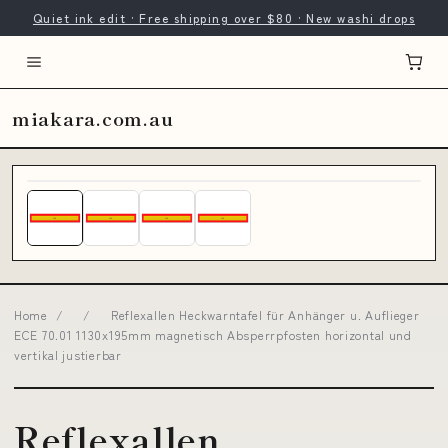
Quiet ink edit · Free shipping over $80 · New washi drops
miakara.com.au
Home
/
/
Reflexallen Heckwarntafel für Anhänger u. Auflieger
ECE 70.01 1130x195mm magnetisch Absperrpfosten horizontal und
vertikal justierbar
Reflexallen