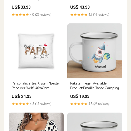
raffinierten Drapierungen
Weste Drune Farbe:Blau
US$ 33.99
US$ 43.99
Drune Niedrige Sneaker
★★★★★
4.0 (28 reviews)
★★★★★
4.2 (14 reviews)
Personalisiertes Kissen "Bester
Raketenflieger Available
Papa der Welt" 40x40cm
Product:Emaille Tasse Camping
Geschenk Lehre
US$ 24.99
US$ 19.99
★★★★★
4.3 (15 reviews)
★★★★★
4.8 (28 reviews)