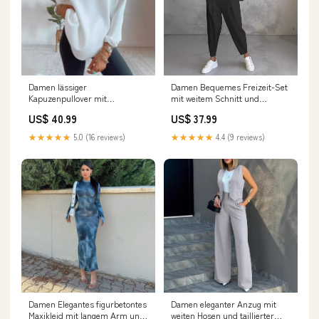
Damen lässiger
Damen Bequemes Freizeit-Set
Kapuzenpullover mit
mit weitem Schnitt und
Reißverschluss Drune solid
Taschen Drune warm jacke
US$ 40.99
US$ 37.99
glitter jumpsuit-ai
frauen
★★★★★
5.0 (16 reviews)
★★★★★
4.4 (9 reviews)
Damen Elegantes figurbetontes
Damen eleganter Anzug mit
Maxikleid mit langem Arm und
weiten Hosen und taillierter