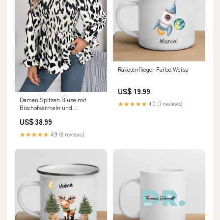
Raketenflieger Farbe:Weiss
US$ 19.99
Damen Spitzen Bluse mit
★★★★★
4.0 (7 reviews)
Bischofsärmeln und
gekräuseltem Oberteil Drune
US$ 38.99
Größe:S
★★★★★
4.9 (8 reviews)