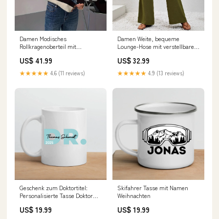
Damen Modisches
Damen Weite, bequeme
Rollkragenoberteil mit
Lounge-Hose mit verstellbarem
Kontraststreifen Drune
Bund Drune chice jacke frauen
US$ 41.99
US$ 32.99
shop5u075u1000h16
★★★★★
4.6 (11 reviews)
★★★★★
4.9 (13 reviews)
Geschenk zum Doktortitel:
Skifahrer Tasse mit Namen
Personalisierte Tasse Doktor
Weihnachten
2025 Größe:330 ml
US$ 19.99
US$ 19.99