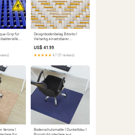
qua-Grip für
Designbodenbelag Bitonto |
ibakterielle
Vielseitig einsetzbarer
2 mm Breite
Bodenbelag
US$ 41.99
subcategory##Robuste
Abdeckplanen & Befestigungen
eviews)
★★★★★
4.7 (17 reviews)
 Verona |
Bodenschutzmatte | Dunkelblau |
terlage für
Bürostuhlunterlage aus