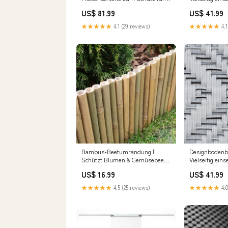
Fliesenkanten | 5 Stück à 2,5 m
Bodenbelag G
US$ 81.99
US$ 41.99
Grösse auswählen:11 mm
auswählen_10
★★★★★
4.1 (29 reviews)
★★★★★
4.1
Bambus-Beetumrandung |
Designbodenbe
Schützt Blumen & Gemüsebeete
Vielseitig ein
| Länge: 1 m
Bodenbelag Br
US$ 16.99
US$ 41.99
Kategorie_Gummimatten &
cm
Gummiläufer
★★★★★
4.5 (25 reviews)
★★★★★
4.0