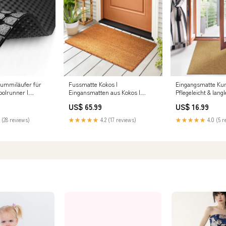
Gummiläufer für
Fussmatte Kokos |
Eingangsmatte Kun
oolrunner |
Eingansmatten aus Kokos |
Pflegeleicht & langl
ite auswählen:100
Abtreter für Haustür Farbe
Kokosfasern Natur 
US$ 65.99
US$ 16.99
auswählen:Natur
auswählen:100 cm
 (28 reviews)
★★★★★
4.2 (17 reviews)
★★★★★
4.0 (5 r