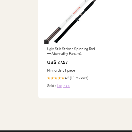
Ugly Stik Striper Spinning Rod
— Abernathy Panamá
US$ 27.57
Min. order: 1 piece
4.2 (10 reviews)
★★★★★
Sold :
Login>>