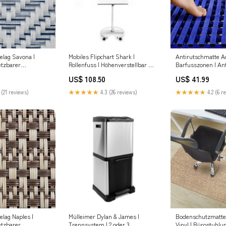
lag Savona |
Mobiles Flipchart Shark |
Antirutschmatte A
setzbarer
Rollenfuss | Höhenverstellbar Alu
Barfusszonen | Ant
rösse
Fussmatte
Beschaffenheit | 1
US$ 108.50
US$ 41.99
4 x 180 cm
auswählen:60 cm
 (21 reviews)
★★★★★
4.3 (26 reviews)
★★★★★
4.2 (6 r
lag Naples |
Mülleimer Dylan & James |
Bodenschutzmatten
setzbarer
Trennsystem | 2 oder 3
Vinyl | Bürostuhlun