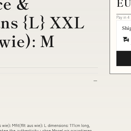
ce &
EU
ans {L} XXL
Pay in 4
Shi
 wie): M
wie): Mfit(fllt aus wie): L dimensions: 111cm long,
ntee the authenticity : ohne Mngel wir garantieren