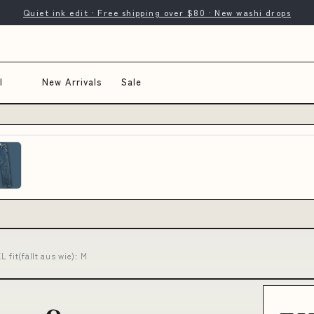
Quiet ink edit · Free shipping over $80 · New washi drops
l
New Arrivals
Sale
 fit(fällt aus wie): M