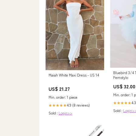
Bluebird 3/4 
Maiah White Maxi Dress - US 14
Femstylo
US$ 32.00
US$ 21.27
Min. order: 1 p
Min. order: 1 piece
4.3
★★★★★
4.9 (8 reviews)
★★★★★
Sold :
Login>
Sold :
Login>>