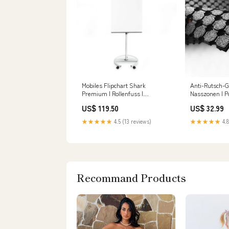
Mobiles Flipchart Shark
Anti-Rutsch-
Premium | Rollenfuss |
Nasszonen | P
Höhenverstellbar | 2 Papierhalter
Zuschnitt Bre
US$ 119.50
US$ 32.99
Kategorie_Tierbedarf
cm
★★★★★
4.5 (13 reviews)
★★★★★
4.8
Recommand Products