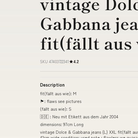
vintage Dol
Gabbana je
fit(fällt aus
SKU 47403722341
4.2
Description
fit(fällt aus wie): M
🏴󠁧󠁢󠁥󠁮󠁧󠁿: flaws see pictures
(fällt aus wie): S
🇩🇪 : Neu mit Etikett aus dem Jahr 2004
dimensions: 97cm Long
vintage Dolce & Gabbana jeans {L} XXL fit(fällt aus 
42cm wide condition: used note : flawless we guara