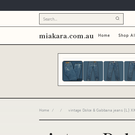
miakara.com.au
Home
Shop Al
Home
/
/
vintage Dolce & Gabbana jeans {L} XXL