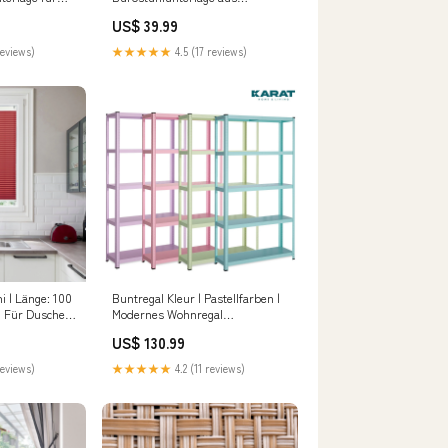
rteppich
Polypropylen Grösse
US$ 39.99
auswählen:75 x 120 cm
reviews)
★★★★★
4.5 (17 reviews)
ni | Länge: 100
Buntregal Kleur | Pastellfarben |
| Für Dusche &
Modernes Wohnregal
e
Badvorleger
US$ 130.99
180 cm
reviews)
★★★★★
4.2 (11 reviews)