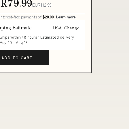
R79.99
EUR112.99
 interest-free payments of
$20.00
Learn more
pping Estimate
USA
Change
Ships within 48 hours · Estimated delivery
Aug 10
-
Aug 15
ADD TO CART