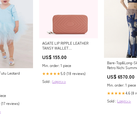
AGATE LIP RIPPLE LEATHER
TANSY WALLET
YGroup_vanity-case
US$ 155.00
Bare-Top&Long-Sk
Min. order: 1 piece
Retro Nichi Summ
Size:L
Tutu Leotard
5.0 (18 reviews)
★★★★★
US$ 6570.00
Sold :
Login>>
Min. order: 1 piece
4.6 (8 
★★★★★
iece
Sold :
Login>>
 (17 reviews)
>