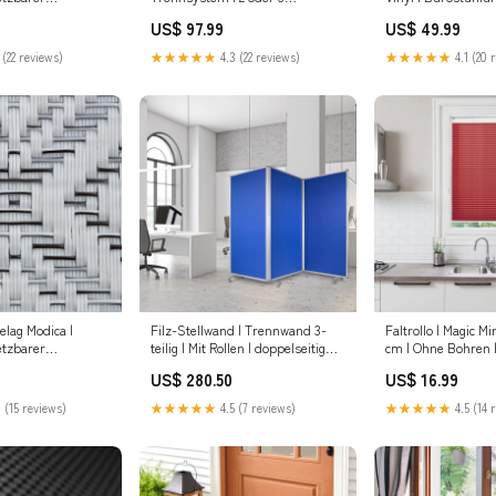
rösse
Kammern Teppichläufer
Hartböden Hochflo
US$ 97.99
US$ 49.99
0 x 100 cm
 (22 reviews)
★★★★★
4.3 (22 reviews)
★★★★★
4.1 (20 
lag Modica |
Filz-Stellwand | Trennwand 3-
Faltrollo | Magic Mi
setzbarer
teilig | Mit Rollen | doppelseitig
cm | Ohne Bohren 
eite auswählen:90
nutzbar Lagerregale
Badewanne Gröss
US$ 280.50
US$ 16.99
auswählen_150 x 
 (15 reviews)
★★★★★
4.5 (7 reviews)
★★★★★
4.5 (14 