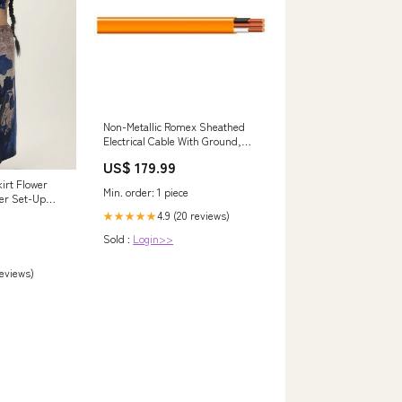
Non-Metallic Romex Sheathed
Electrical Cable With Ground,
10/2, 50-Ft. LED
US$ 179.99
irt Flower
Min. order: 1 piece
er Set-Up
4.9 (20 reviews)
★★★★★
Sold :
Login>>
reviews)