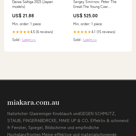
Daiwa Saltiga 2023 (Japan
Sergey Smirnov: Peter The
models)
Great:The Young Czar
Surrealism
US$ 21.88
US$ 525.00
Min. order: 1 piece
Min. order: 1 piece
4.5 (6 reviews)
4.1 (15 reviews)
★★★★★
★★★★★
Sold :
Login>>
Sold :
Login>>
miakara.com.au
Natürlicher Glasreiniger Knoblauch undGEGEN SCHMUTZ,
STAUB, FINGERABDRCKE, MAKE UP & CO. Effektiv & schonend
fr Fenster, Spiegel, Bildschirme und empfindliche
Hochglanzfronten Meine effektive und materialschonende