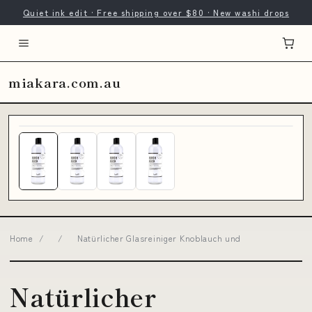
Quiet ink edit · Free shipping over $80 · New washi drops
miakara.com.au
Home
/
/
Natürlicher Glasreiniger Knoblauch und
Natürlicher