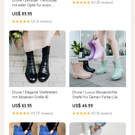
★★★★★
4.0 (22 reviews)
mit edler Optik für einen
eleganten Flair Größe:16 - 18 (L)
US$ 89.95
★★★★★
5.0 (5 reviews)
Drune | Elegante Stiefeletten
Drune | Luxus Wasserdichte
mit Absätzen Größe:42
Stiefel für Damen Farbe:Lila
US$ 63.95
US$ 46.99
★★★★★
4.9 (17 reviews)
★★★★★
4.0 (8 reviews)