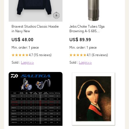
Bravest Studios Classic Hoodie
Jebs Choke Tubes 12ga
in Navy New
Browning A-5 685
Brand_Caldwell
US$ 48.00
US$ 89.99
Min. order: 1 piece
Min. order: 1 piece
4.7 (15 reviews)
4.1 (6 reviews)
★★★★★
★★★★★
Sold :
Login>>
Sold :
Login>>