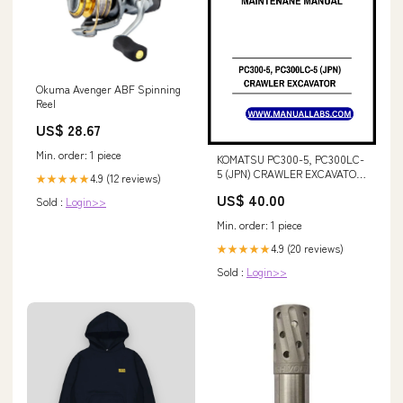
Okuma Avenger ABF Spinning
Reel
US$ 28.67
Min. order: 1 piece
KOMATSU PC300-5, PC300LC-
5 (JPN) CRAWLER EXCAVATOR
4.9 (12 reviews)
★★★★★
SN 20001-21400 OPERATION
US$ 40.00
Sold :
Login>>
AND MAINTENANE MANUAL -
PDF FILE Massey Ferguson
Min. order: 1 piece
6497 6499 Tractors Operator
Maintenance Manual PDf
4.9 (20 reviews)
★★★★★
Instant Download
Sold :
Login>>