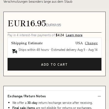
Verschmutzungen besonders lange aus dem Staub
EUR16.95
EUR61.95
Pay in 4 interest-free payments of
$4.24
Learn more
Shipping Estimate
USA
Change
Ships within 48 hours · Estimated delivery
Aug 9
-
Aug 14
ADD TO CART
Exchange/Return Notes
We offer a
30-day
return/exchange service after receiving.
Final sale items
are not eligible for returns or exchanges.